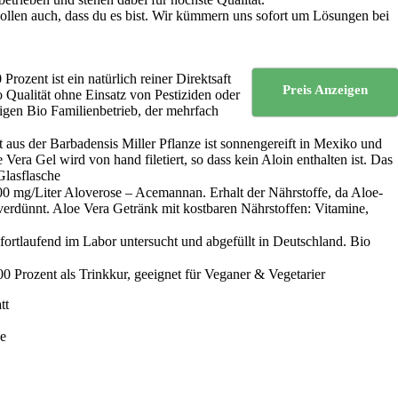
ollen auch, dass du es bist. Wir kümmern uns sofort um Lösungen bei
ent ist ein natürlich reiner Direktsaft
Preis Anzeigen
 Qualität ohne Einsatz von Pestiziden oder
igen Bio Familienbetrieb, der mehrfach
r Barbadensis Miller Pflanze ist sonnengereift in Mexiko und
era Gel wird von hand filetiert, so dass kein Aloin enthalten ist. Das
Glasflasche
mg/Liter Aloverose – Acemannan. Erhalt der Nährstoffe, da Aloe-
kverdünnt. Aloe Vera Getränk mit kostbaren Nährstoffen: Vitamine,
laufend im Labor untersucht und abgefüllt in Deutschland. Bio
ozent als Trinkkur, geeignet für Veganer & Vegetarier
tt
se