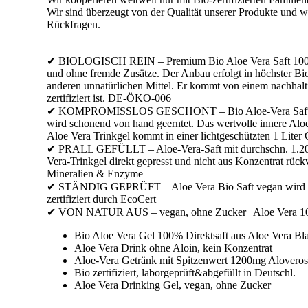
Wir sind überzeugt von der Qualität unserer Produkte und w
Rückfragen.
✔ BIOLOGISCH REIN – Premium Bio Aloe Vera Saft 100 Proz
und ohne fremde Zusätze. Der Anbau erfolgt in höchster Bio
anderen unnatürlichen Mittel. Er kommt von einem nachhalt
zertifiziert ist. DE-ÖKO-006
✔ KOMPROMISSLOS GESCHONT – Bio Aloe-Vera Saft aus de
wird schonend von hand geerntet. Das wertvolle innere Aloe V
Aloe Vera Trinkgel kommt in einer lichtgeschützten 1 Liter 
✔ PRALL GEFÜLLT – Aloe-Vera-Saft mit durchschn. 1.200 
Vera-Trinkgel direkt gepresst und nicht aus Konzentrat rüc
Mineralien & Enzyme
✔ STÄNDIG GEPRÜFT – Aloe Vera Bio Saft vegan wird fort
zertifiziert durch EcoCert
✔ VON NATUR AUS – vegan, ohne Zucker | Aloe Vera 100 Pr
Bio Aloe Vera Gel 100% Direktsaft aus Aloe Vera Bla
Aloe Vera Drink ohne Aloin, kein Konzentrat
Aloe-Vera Getränk mit Spitzenwert 1200mg Alovero
Bio zertifiziert, laborgeprüft&abgefüllt in Deutschl.
Aloe Vera Drinking Gel, vegan, ohne Zucker